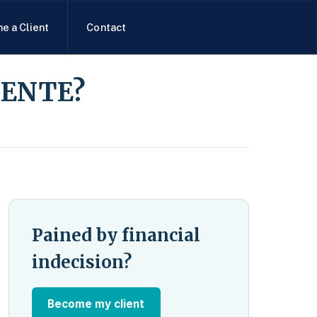
e a Client
Contact
MENTE?
Pained by financial
indecision?
Become my client